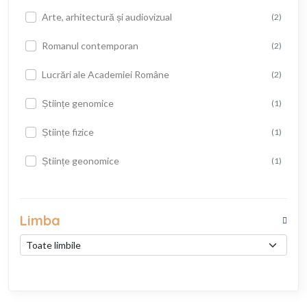
Arte, arhitectură și audiovizual
(2)
Romanul contemporan
(2)
Lucrări ale Academiei Române
(2)
Științe genomice
(1)
Științe fizice
(1)
Științe geonomice
(1)
Limba