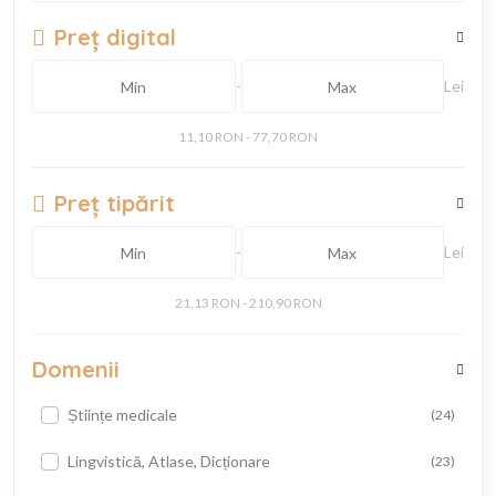
Preț digital
-
Lei
11,10 RON - 77,70 RON
Preț tipărit
-
Lei
21,13 RON - 210,90 RON
Domenii
Științe medicale
(24)
Lingvistică, Atlase, Dicționare
(23)