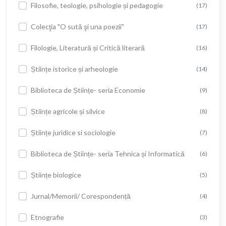
Filosofie, teologie, psihologie și pedagogie
(17)
Colecţia "O sută şi una poezii"
(17)
Filologie, Literatură și Critică literară
(16)
Științe istorice și arheologie
(14)
Biblioteca de Științe- seria Economie
(9)
Științe agricole și silvice
(8)
Științe juridice si sociologie
(7)
Biblioteca de Științe- seria Tehnica și Informatică
(6)
Științe biologice
(5)
Jurnal/Memorii/ Corespondență
(4)
Etnografie
(3)