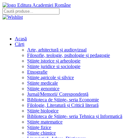
Editura Academiei Române
Acasă
Cărți
Arte, arhitectură și audiovizual
Filosofie, teologie, psihologie și pedagogie
Științe istorice și arheologie
Științe juridice si sociologie
Etnografie
Științe agricole și silvice
Științe medicale
Științe genomice
Jurnal/Memorii/ Corespondență
Biblioteca de Științe- seria Economie
Filologie, Literatură și Critică literară
Științe biologice
Biblioteca de Științe- seria Tehnica și Informatică
Științe matematice
Științe fizice
Științe chimice