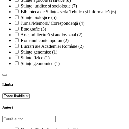
Științe agricole și silvice
(8)
Științe juridice si sociologie
(7)
Biblioteca de Științe- seria Tehnica și Informatică
(6)
Științe biologice
(5)
Jurnal/Memorii/ Corespondență
(4)
Etnografie
(3)
Arte, arhitectură și audiovizual
(2)
Romanul contemporan
(2)
Lucrări ale Academiei Române
(2)
Științe genomice
(1)
Științe fizice
(1)
Științe geonomice
(1)
Limba
Autori