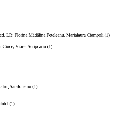
ed. LR: Florina Mădălina Feteleanu, Marialaura Ciampoli
(1)
n Ciuce, Viorel Scripcariu
(1)
odruţ Sarafoleanu
(1)
lnici
(1)