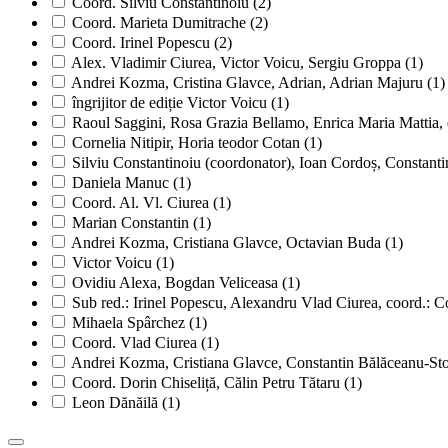
Coord. Silviu Constantinoiu
(2)
Coord. Marieta Dumitrache
(2)
Coord. Irinel Popescu
(2)
Alex. Vladimir Ciurea, Victor Voicu, Sergiu Groppa
(1)
Andrei Kozma, Cristina Glavce, Adrian, Adrian Majuru
(1)
îngrijitor de ediție Victor Voicu
(1)
Raoul Saggini, Rosa Grazia Bellamo, Enrica Maria Mattia, 
Cornelia Nitipir, Horia teodor Cotan
(1)
Silviu Constantinoiu (coordonator), Ioan Cordoș, Constanti
Daniela Manuc
(1)
Coord. Al. Vl. Ciurea
(1)
Marian Constantin
(1)
Andrei Kozma, Cristiana Glavce, Octavian Buda
(1)
Victor Voicu
(1)
Ovidiu Alexa, Bogdan Veliceasa
(1)
Sub red.: Irinel Popescu, Alexandru Vlad Ciurea, coord.: C
Mihaela Spârchez
(1)
Coord. Vlad Ciurea
(1)
Andrei Kozma, Cristiana Glavce, Constantin Bălăceanu-Sto
Coord. Dorin Chiseliță, Călin Petru Tătaru
(1)
Leon Dănăilă
(1)