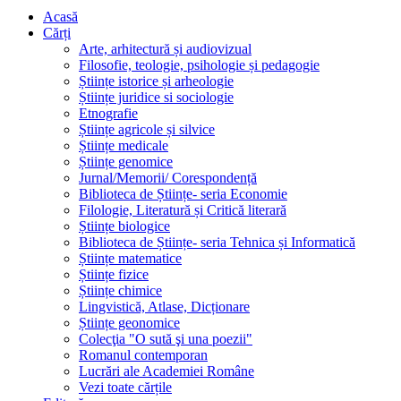
Acasă
Cărți
Arte, arhitectură și audiovizual
Filosofie, teologie, psihologie și pedagogie
Științe istorice și arheologie
Științe juridice si sociologie
Etnografie
Științe agricole și silvice
Științe medicale
Științe genomice
Jurnal/Memorii/ Corespondență
Biblioteca de Științe- seria Economie
Filologie, Literatură și Critică literară
Științe biologice
Biblioteca de Științe- seria Tehnica și Informatică
Științe matematice
Științe fizice
Științe chimice
Lingvistică, Atlase, Dicționare
Științe geonomice
Colecţia "O sută şi una poezii"
Romanul contemporan
Lucrări ale Academiei Române
Vezi toate cărțile