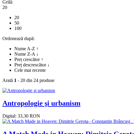
Grilă:
20
20
50
100
Ordonează după:
Nume A-Z ↑
Nume Z-A ↓
Preț crescător ↑
Preț descrescător ↓
Cele mai recente
Arată
1
- 20 din 24 produse
Antropologie şi urbanism
Digital: 33,30 RON