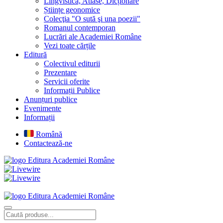
Lingvistică, Atlase, Dicționare
Științe geonomice
Colecţia "O sută şi una poezii"
Romanul contemporan
Lucrări ale Academiei Române
Vezi toate cărțile
Editură
Colectivul editurii
Prezentare
Servicii oferite
Informații Publice
Anunțuri publice
Evenimente
Informații
Română
Contactează-ne
Editura Academiei Române
Editura Academiei Române