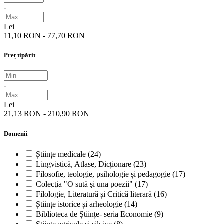
-
Lei
11,10 RON - 77,70 RON
Preț tipărit
-
Lei
21,13 RON - 210,90 RON
Domenii
Științe medicale
(24)
Lingvistică, Atlase, Dicționare
(23)
Filosofie, teologie, psihologie și pedagogie
(17)
Colecţia "O sută şi una poezii"
(17)
Filologie, Literatură și Critică literară
(16)
Științe istorice și arheologie
(14)
Biblioteca de Științe- seria Economie
(9)