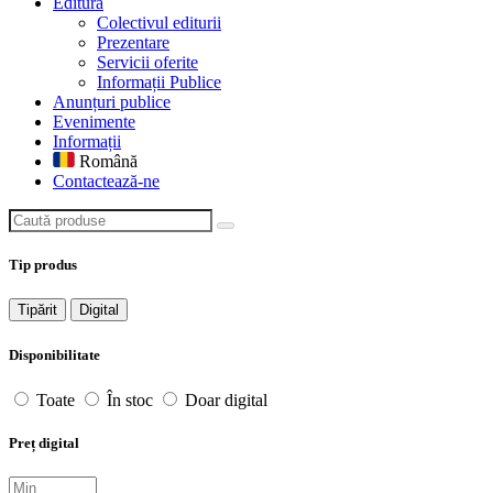
Editură
Colectivul editurii
Prezentare
Servicii oferite
Informații Publice
Anunțuri publice
Evenimente
Informații
Română
Contactează-ne
Caută produse
Tip produs
Tipărit
Digital
Disponibilitate
Toate
În stoc
Doar digital
Preț digital