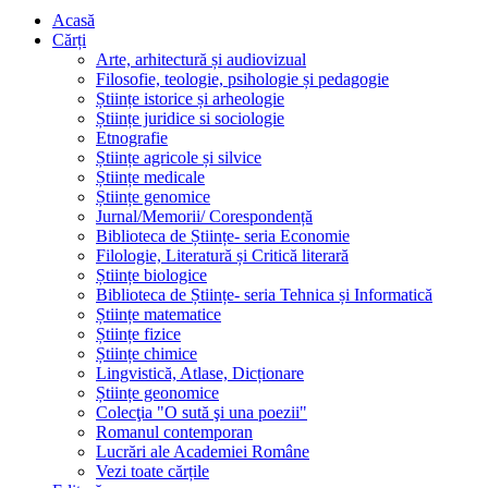
Acasă
Cărți
Arte, arhitectură și audiovizual
Filosofie, teologie, psihologie și pedagogie
Științe istorice și arheologie
Științe juridice si sociologie
Etnografie
Științe agricole și silvice
Științe medicale
Științe genomice
Jurnal/Memorii/ Corespondență
Biblioteca de Științe- seria Economie
Filologie, Literatură și Critică literară
Științe biologice
Biblioteca de Științe- seria Tehnica și Informatică
Științe matematice
Științe fizice
Științe chimice
Lingvistică, Atlase, Dicționare
Științe geonomice
Colecţia "O sută şi una poezii"
Romanul contemporan
Lucrări ale Academiei Române
Vezi toate cărțile