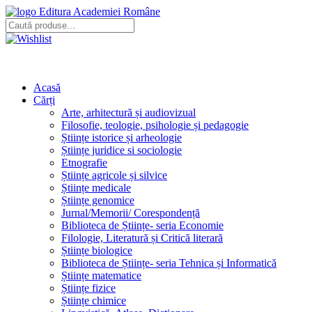
Editura Academiei Române
Acasă
Cărți
Arte, arhitectură și audiovizual
Filosofie, teologie, psihologie și pedagogie
Științe istorice și arheologie
Științe juridice si sociologie
Etnografie
Științe agricole și silvice
Științe medicale
Științe genomice
Jurnal/Memorii/ Corespondență
Biblioteca de Științe- seria Economie
Filologie, Literatură și Critică literară
Științe biologice
Biblioteca de Științe- seria Tehnica și Informatică
Științe matematice
Științe fizice
Științe chimice