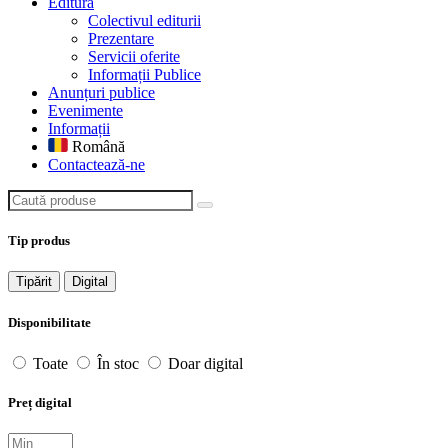
Editură
Colectivul editurii
Prezentare
Servicii oferite
Informații Publice
Anunțuri publice
Evenimente
Informații
Română
Contactează-ne
Caută produse
Tip produs
Tipărit
Digital
Disponibilitate
Toate
În stoc
Doar digital
Preț digital