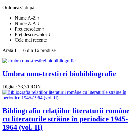
Ordonează după:
Nume A-Z ↑
Nume Z-A ↓
Preț crescător ↑
Preț descrescător ↓
Cele mai recente
Arată
1
- 16 din 16 produse
Umbra omo-trestirei biobibliografie
Digital: 33,30 RON
Bibliografia relațiilor literaturii române
cu literaturile străine în periodice 1945-
1964 (vol. II)