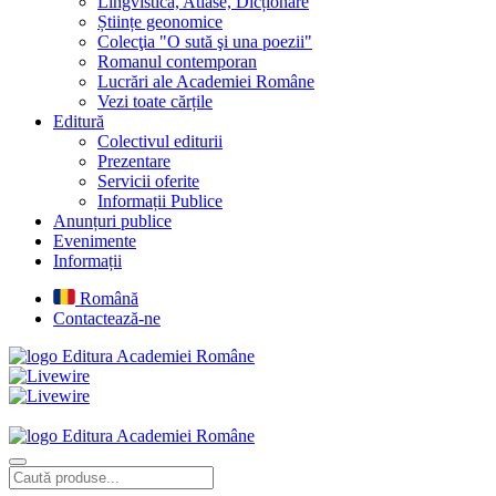
Lingvistică, Atlase, Dicționare
Științe geonomice
Colecţia "O sută şi una poezii"
Romanul contemporan
Lucrări ale Academiei Române
Vezi toate cărțile
Editură
Colectivul editurii
Prezentare
Servicii oferite
Informații Publice
Anunțuri publice
Evenimente
Informații
Română
Contactează-ne
Editura Academiei Române
Editura Academiei Române