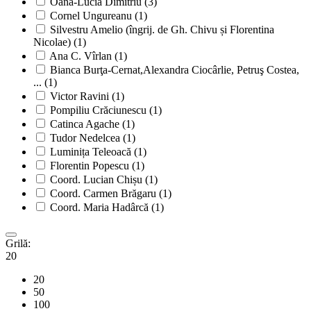
Oana-Lucia Dimitriu
(3)
Cornel Ungureanu
(1)
Silvestru Amelio (îngrij. de Gh. Chivu și Florentina
Nicolae)
(1)
Ana C. Vîrlan
(1)
Bianca Burţa-Cernat,Alexandra Ciocârlie, Petruş Costea,
...
(1)
Victor Ravini
(1)
Pompiliu Crăciunescu
(1)
Catinca Agache
(1)
Tudor Nedelcea
(1)
Luminița Teleoacă
(1)
Florentin Popescu
(1)
Coord. Lucian Chișu
(1)
Coord. Carmen Brăgaru
(1)
Coord. Maria Hadârcă
(1)
Grilă:
20
20
50
100