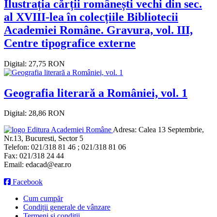
Ilustrația cărții românești vechi din sec.
al XVIII-lea în colecțiile Bibliotecii
Academiei Române. Gravura, vol. III,
Centre tipografice externe
Digital: 27,75 RON
Geografia literară a României, vol. 1
Digital: 28,86 RON
Editura Academiei Române
Adresa:
Calea 13 Septembrie,
Nr.13, Bucuresti, Sector 5
Telefon:
021/318 81 46 ; 021/318 81 06
Fax:
021/318 24 44
Email:
edacad@ear.ro
Facebook
Cum cumpăr
Condiții generale de vânzare
Termeni si conditii