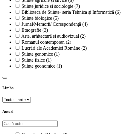
Științe agricole și silvice
(8)
Științe juridice si sociologie
(7)
Biblioteca de Științe- seria Tehnica și Informatică
(6)
Științe biologice
(5)
Jurnal/Memorii/ Corespondență
(4)
Etnografie
(3)
Arte, arhitectură și audiovizual
(2)
Romanul contemporan
(2)
Lucrări ale Academiei Române
(2)
Științe genomice
(1)
Științe fizice
(1)
Științe geonomice
(1)
Limba
Autori