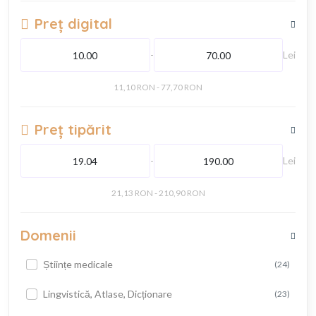
Preț digital
-
Lei
11,10 RON - 77,70 RON
Preț tipărit
-
Lei
21,13 RON - 210,90 RON
Domenii
Științe medicale
(24)
Lingvistică, Atlase, Dicționare
(23)