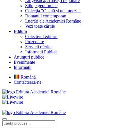
Lingvistică, Atlase, Dicționare
Științe geonomice
Colecţia "O sută şi una poezii"
Romanul contemporan
Lucrări ale Academiei Române
Vezi toate cărțile
Editură
Colectivul editurii
Prezentare
Servicii oferite
Informații Publice
Anunțuri publice
Evenimente
Informații
Română
Contactează-ne
Editura Academiei Române
Editura Academiei Române