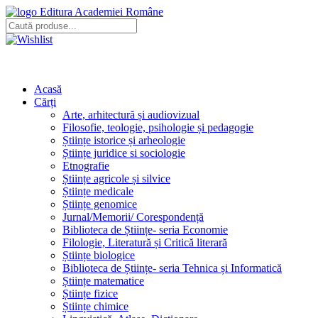
Editura Academiei Române
Acasă
Cărți
Arte, arhitectură și audiovizual
Filosofie, teologie, psihologie și pedagogie
Științe istorice și arheologie
Științe juridice si sociologie
Etnografie
Științe agricole și silvice
Științe medicale
Științe genomice
Jurnal/Memorii/ Corespondență
Biblioteca de Științe- seria Economie
Filologie, Literatură și Critică literară
Științe biologice
Biblioteca de Științe- seria Tehnica și Informatică
Științe matematice
Științe fizice
Științe chimice