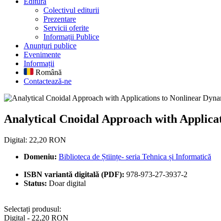
Editură
Colectivul editurii
Prezentare
Servicii oferite
Informații Publice
Anunțuri publice
Evenimente
Informații
Română
Contactează-ne
Analytical Cnoidal Approach wi
Analytical Cnoidal Approach with Applica
Digital: 22,20 RON
Domeniu:
Biblioteca de Științe- seria Tehnica și Informatică
ISBN variantă digitală (PDF):
978-973-27-3937-2
Status:
Doar digital
Selectați produsul:
Digital - 22,20 RON