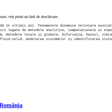
are, veți primi un link de descărcare.
dă în ultimii ani. Fenomenele dinamice neliniare asociat
ict legate de metodele analitice, computaționale și expe
ă, metodele locale și globale, bifurcația, haosul, vibra
fluid-solid, modelarea sistemelor și identificarea siste
n România