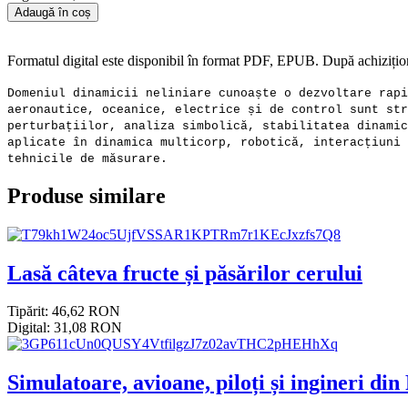
Adaugă în coș
Formatul digital este disponibil în format PDF, EPUB. După achizițion
Domeniul dinamicii neliniare cunoaște o dezvoltare rapi
aeronautice, oceanice, electrice și de control sunt str
perturbațiilor, analiza simbolică, stabilitatea dinamic
aplicate în dinamica multicorp, robotică, interacțiuni 
tehnicile de măsurare.
Produse similare
Lasă câteva fructe și păsărilor cerului
Tipărit: 46,62 RON
Digital: 31,08 RON
Simulatoare, avioane, piloți și ingineri di