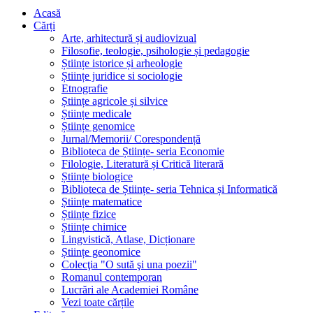
Acasă
Cărți
Arte, arhitectură și audiovizual
Filosofie, teologie, psihologie și pedagogie
Științe istorice și arheologie
Științe juridice si sociologie
Etnografie
Științe agricole și silvice
Științe medicale
Științe genomice
Jurnal/Memorii/ Corespondență
Biblioteca de Științe- seria Economie
Filologie, Literatură și Critică literară
Științe biologice
Biblioteca de Științe- seria Tehnica și Informatică
Științe matematice
Științe fizice
Științe chimice
Lingvistică, Atlase, Dicționare
Științe geonomice
Colecţia "O sută şi una poezii"
Romanul contemporan
Lucrări ale Academiei Române
Vezi toate cărțile