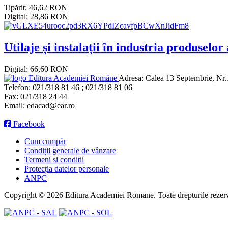
Tipărit: 46,62 RON
Digital: 28,86 RON
Utilaje și instalații în industria produselo
Digital: 66,60 RON
Editura Academiei Române
Adresa:
Calea 13 Septembrie, Nr.1
Telefon:
021/318 81 46 ; 021/318 81 06
Fax:
021/318 24 44
Email:
edacad@ear.ro
Facebook
Cum cumpăr
Condiții generale de vânzare
Termeni si conditii
Protecția datelor personale
ANPC
Copyright © 2026 Editura Academiei Romane. Toate drepturile rezerv