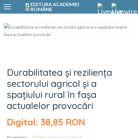
EDITURA ACADEMIEI
ROMÂNE
Durabilitatea și rez
Durabilitatea și reziliența
sectorului agricol și a
spațiului rural în fașa
actualelor provocări
Digital: 38,85 RON
Domeniu:
Științe agricole și silvice