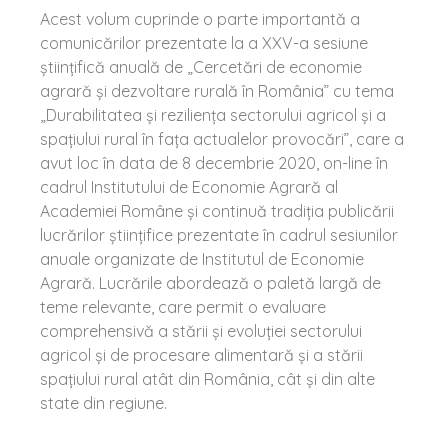
Acest volum cuprinde o parte importantă a
comunicărilor prezentate la a XXV-a sesiune
ştiinţifică anuală de „Cercetări de economie
agrară şi dezvoltare rurală în România” cu tema
„Durabilitatea și reziliența sectorului agricol și a
spațiului rural în fața actualelor provocări”, care a
avut loc în data de 8 decembrie 2020, on-line în
cadrul Institutului de Economie Agrară al
Academiei Române și continuă tradiţia publicării
lucrărilor ştiinţifice prezentate în cadrul sesiunilor
anuale organizate de Institutul de Economie
Agrară. Lucrările abordează o paletă largă de
teme relevante, care permit o evaluare
comprehensivă a stării şi evoluţiei sectorului
agricol şi de procesare alimentară şi a stării
spaţiului rural atât din România, cât şi din alte
state din regiune.