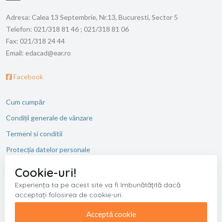
Adresa:
Calea 13 Septembrie, Nr.13, Bucuresti, Sector 5
Telefon:
021/318 81 46 ; 021/318 81 06
Fax:
021/318 24 44
Email:
edacad@ear.ro
Facebook
Cum cumpăr
Condiții generale de vânzare
Termeni si conditii
Protecția datelor personale
ANPC
Cookie-uri!
Experiența ta pe acest site va fi îmbunătățită dacă
acceptați folosirea de cookie-uri.
Copyright © 2026 Editura Academiei Romane. Toate drepturile
rezervate.
Acceptă cookie