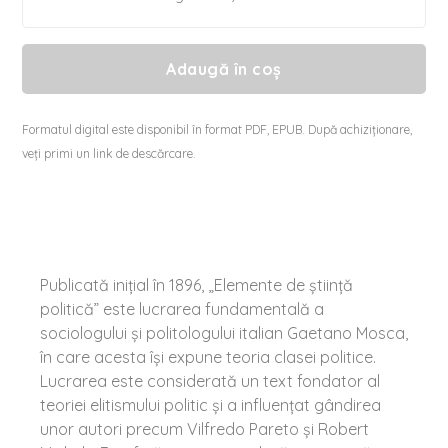
Adaugă în coș
Formatul digital este disponibil în format PDF, EPUB. După achiziționare,
veți primi un link de descărcare.
Publicată iniţial în 1896, „Elemente de ştiinţă
politică” este lucrarea fundamentală a
sociologului şi politologului italian Gaetano Mosca,
în care acesta îşi expune teoria clasei politice.
Lucrarea este considerată un text fondator al
teoriei elitismului politic şi a influenţat gândirea
unor autori precum Vilfredo Pareto şi Robert