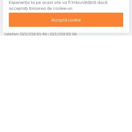
Experiența ta pe acest site va fi îmbunătățită dacă
EDITURA ACADEMIEI ROMÂNE
acceptați folosirea de cookie-uri.
Acceptă cookie
Adresa:
Calea 13 Septembrie, Nr.13, Bucuresti, Sector 5
Telefon:
021/318 81 46 ; 021/318 81 06
Fax:
021/318 24 44
Email:
edacad@ear.ro
Facebook
Cum cumpăr
Condiții generale de vânzare
Termeni si conditii
Protecția datelor personale
ANPC