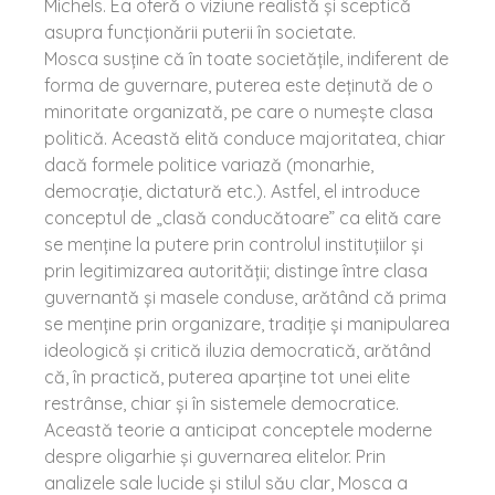
Michels. Ea oferă o viziune realistă şi sceptică
asupra funcţionării puterii în societate.
Mosca susţine că în toate societăţile, indiferent de
forma de guvernare, puterea este deţinută de o
minoritate organizată, pe care o numeşte clasa
politică. Această elită conduce majoritatea, chiar
dacă formele politice variază (monarhie,
democraţie, dictatură etc.). Astfel, el introduce
conceptul de „clasă conducătoare” ca elită care
se menţine la putere prin controlul instituţiilor şi
prin legitimizarea autorităţii; distinge între clasa
guvernantă şi masele conduse, arătând că prima
se menţine prin organizare, tradiţie şi manipularea
ideologică şi critică iluzia democratică, arătând
că, în practică, puterea aparţine tot unei elite
restrânse, chiar şi în sistemele democratice.
Această teorie a anticipat conceptele moderne
despre oligarhie şi guvernarea elitelor. Prin
analizele sale lucide şi stilul său clar, Mosca a