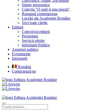
Lingvistică, Atlase, Dicționare
Științe geonomice
Colecţia "O sută şi una poezii"
Romanul contemporan
Lucrări ale Academiei Române
Vezi toate cărțile
Editură
Colectivul editurii
Prezentare
Servicii oferite
Informații Publice
Anunțuri publice
Evenimente
Informații
Română
Contactează-ne
Editura Academiei Române
Editura Academiei Române