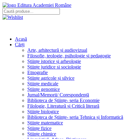
Editura Academiei Române
Acasă
Cărți
Arte, arhitectură și audiovizual
Filosofie, teologie, psihologie și pedagogie
Științe istorice și arheologie
Științe juridice si sociologie
Etnografie
Științe agricole și silvice
Științe medicale
Științe genomice
Jurnal/Memorii/ Corespondență
Biblioteca de Științe- seria Economie
Filologie, Literatură și Critică literară
Științe biologice
Biblioteca de Științe- seria Tehnica și Informatică
Științe matematice
Științe fizice
Științe chimice