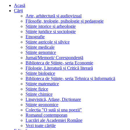
Acasă
Cărți
Arte, arhitectură și audiovizual
Filosofie, teologie, psihologie și pedagogie
Științe istorice și arheologie
Științe juridice si sociologie
Etnografie
Științe agricole și silvice
Științe medicale
Științe genomice
Jurnal/Memorii/ Corespondență
Biblioteca de Științe- seria Economie
Filologie, Literatură și Critică literară
Științe biologice
Biblioteca de Științe- seria Tehnica și Informatică
Științe matematice
Științe fizice
Științe chimice
Lingvistică, Atlase, Dicționare
Științe geonomice
Colecţia "O sută şi una poezii"
Romanul contemporan
Lucrări ale Academiei Române
Vezi toate cărțile