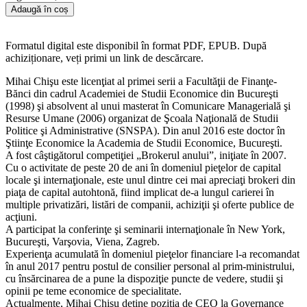
Adaugă în coș
Formatul digital este disponibil în format PDF, EPUB. După
achiziționare, veți primi un link de descărcare.
Mihai Chişu este licenţiat al primei serii a Facultăţii de Finanţe-
Bănci din cadrul Academiei de Studii Economice din Bucureşti
(1998) şi absolvent al unui masterat în Comunicare Managerială şi
Resurse Umane (2006) organizat de Şcoala Naţională de Studii
Politice şi Administrative (SNSPA). Din anul 2016 este doctor în
Ştiinţe Economice la Academia de Studii Economice, Bucureşti.
A fost câştigătorul competiţiei „Brokerul anului”, iniţiate în 2007.
Cu o activitate de peste 20 de ani în domeniul pieţelor de capital
locale şi internaţionale, este unul dintre cei mai apreciaţi brokeri din
piaţa de capital autohtonă, fiind implicat de-a lungul carierei în
multiple privatizări, listări de companii, achiziţii şi oferte publice de
acţiuni.
A participat la conferinţe şi seminarii internaţionale în New York,
Bucureşti, Varşovia, Viena, Zagreb.
Experienţa acumulată în domeniul pieţelor financiare l-a recomandat
în anul 2017 pentru postul de consilier personal al prim-ministrului,
cu însărcinarea de a pune la dispoziţie puncte de vedere, studii şi
opinii pe teme economice de specialitate.
Actualmente, Mihai Chişu deţine poziţia de CEO la Governance