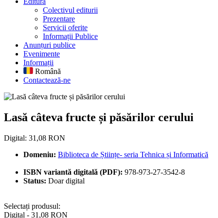
Editură
Colectivul editurii
Prezentare
Servicii oferite
Informații Publice
Anunțuri publice
Evenimente
Informații
Română
Contactează-ne
Lasă câteva fructe și păsărilor c
Lasă câteva fructe și păsărilor cerului
Digital: 31,08 RON
Domeniu:
Biblioteca de Științe- seria Tehnica și Informatică
ISBN variantă digitală (PDF):
978-973-27-3542-8
Status:
Doar digital
Selectați produsul:
Digital - 31,08 RON