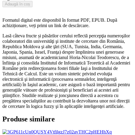
Adaugă în coș
Formatul digital este disponibil în format PDF, EPUB. După
achiziționare, veți primi un link de descărcare.
Lasă câteva fructe și păsărilor cerului reflectă percepţia numeroşilor
colaboratori din universităţi şi institute de cercetare din România,
Republica Moldova şi alte ţări (SUA, Tunisia, India, Germania,
Japonia, Spania, Israel, Franţa) despre împlinirea unei generoase
misiuni, asumată de academicianul Horia-Nicolai Teodorescu, de a
înfiinţa şi consolida Institutul de Informatică Teoretică al Academiei
Române prin redirecţionarea fostei filiale Iaşi a Institutului de
Tehnică de Calcul. Este un volum sintetic privind evoluţia
electronicii şi informaticii (procesarea semnalelor, inteligenţă
artificială) în Iaşiul academic, care asigură o bază importantă pentru
generaţiile viitoare de profesionişti şi beneficiari ai acestei arii
ştiinţifice. Studiile realizate şi joncşiunea directă a acestora cu
pregătirea specialiştilor au contribuit la dezvoltarea unor noi direcţii
de cercetare în logica fuzzy şi în aplicaţiile inteligenţei artificiale.
Produse similare