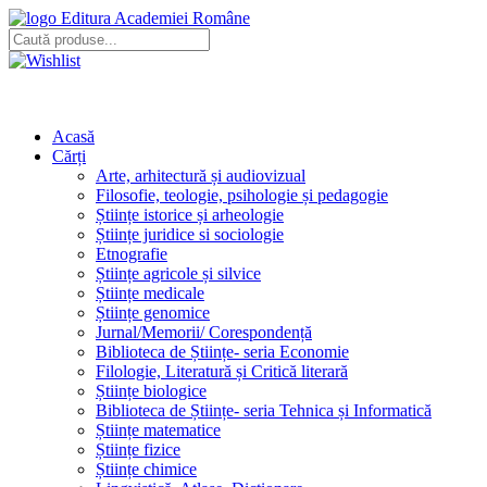
Editura Academiei Române
Acasă
Cărți
Arte, arhitectură și audiovizual
Filosofie, teologie, psihologie și pedagogie
Științe istorice și arheologie
Științe juridice si sociologie
Etnografie
Științe agricole și silvice
Științe medicale
Științe genomice
Jurnal/Memorii/ Corespondență
Biblioteca de Științe- seria Economie
Filologie, Literatură și Critică literară
Științe biologice
Biblioteca de Științe- seria Tehnica și Informatică
Științe matematice
Științe fizice
Științe chimice