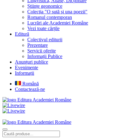
Lingvistică, Atlase, Dicționare
Științe geonomice
Colecţia "O sută şi una poezii"
Romanul contemporan
Lucrări ale Academiei Române
Vezi toate cărțile
Editură
Colectivul editurii
Prezentare
Servicii oferite
Informații Publice
Anunțuri publice
Evenimente
Informații
Română
Contactează-ne
Editura Academiei Române
Editura Academiei Române