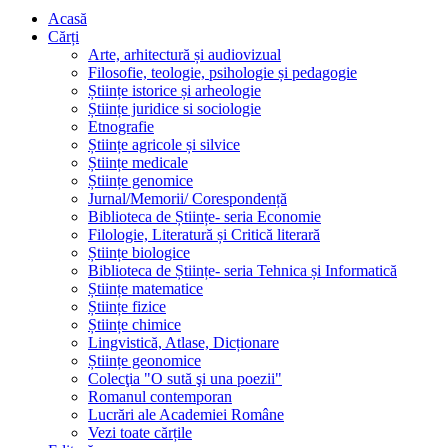
Acasă
Cărți
Arte, arhitectură și audiovizual
Filosofie, teologie, psihologie și pedagogie
Științe istorice și arheologie
Științe juridice si sociologie
Etnografie
Științe agricole și silvice
Științe medicale
Științe genomice
Jurnal/Memorii/ Corespondență
Biblioteca de Științe- seria Economie
Filologie, Literatură și Critică literară
Științe biologice
Biblioteca de Științe- seria Tehnica și Informatică
Științe matematice
Științe fizice
Științe chimice
Lingvistică, Atlase, Dicționare
Științe geonomice
Colecţia "O sută şi una poezii"
Romanul contemporan
Lucrări ale Academiei Române
Vezi toate cărțile