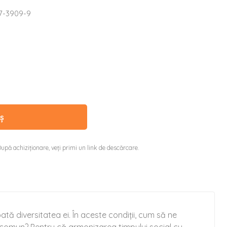
7-3909-9
ș
upă achiziționare, veți primi un link de descărcare.
ată diversitatea ei. În aceste condiții, cum să ne