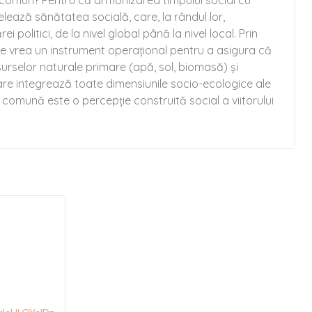
n comun? Pentru că armonizarea timpului social cu
elează sănătatea socială, care, la rândul lor,
litici, de la nivel global până la nivel local. Prin
 se vrea un instrument operațional pentru a asigura că
surselor naturale primare (apă, sol, biomasă) și
are integrează toate dimensiunile socio-ecologice ale
e comună este o percepţie construită social a viitorului