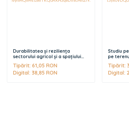
Durabilitatea și reziliența
Studiu pe
sectorului agricol și a spațiului
pe teren
rural în fașa actualelor provocări
Tipărit: 61,05 RON
Tipărit:
Digital: 38,85 RON
Digital: