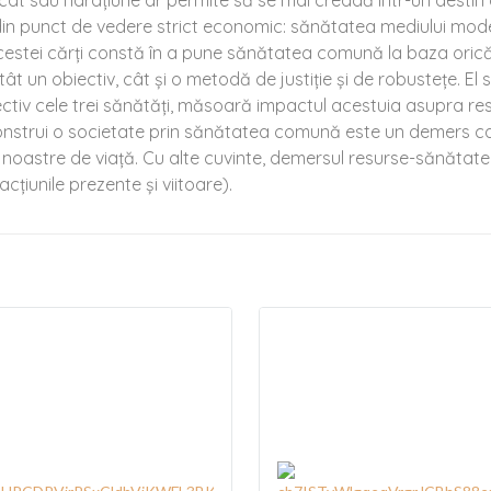
ecat sau narațiune ar permite să se mai creadă într-un desti
și din punct de vedere strict economic: sănătatea mediului mod
ei cărți constă în a pune sănătatea comună la baza oricărei po
 un obiectiv, cât şi o metodă de justiție şi de robustețe. El
fectiv cele trei sănătăți, măsoară impactul acestuia asupra re
A construi o societate prin sănătatea comună este un demers c
or noastre de viaţă. Cu alte cuvinte, demersul resurse-sănătat
cțiunile prezente și viitoare).