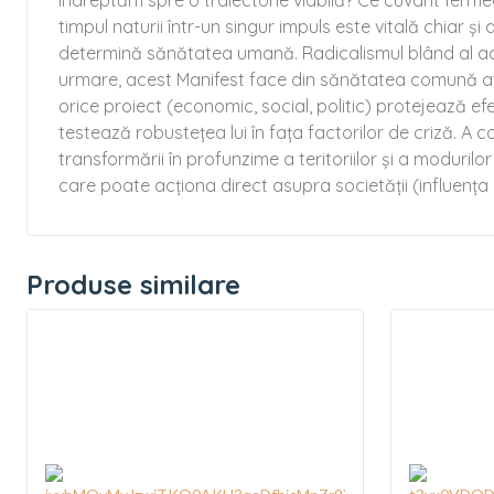
îndreptăm spre o traiectorie viabilă? Ce cuvânt ferm
timpul naturii într-un singur impuls este vitală chiar 
determină sănătatea umană. Radicalismul blând al acest
urmare, acest Manifest face din sănătatea comună atât
orice proiect (economic, social, politic) protejează e
testează robustețea lui în fața factorilor de criză. 
transformării în profunzime a teritoriilor şi a moduril
care poate acţiona direct asupra societăţii (influența a
Produse similare