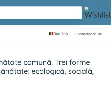
Română
Contactează-ne
rei forme interdep
nătate comună. Trei forme
ănătate: ecologică, socială,