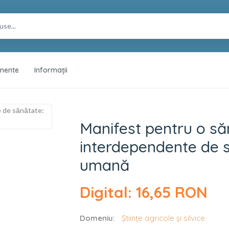
mente
Informații
 sănătate comună. T
Manifest pentru o să
interdependente de s
umană
Digital: 16,65 RON
Domeniu:
Științe agricole și silvice