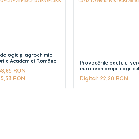
dologic și agrochimic
urile Academiei Române
Provocările pactului ve
european asupra agricult
 38,85 RON
spațiului rural
 25,53 RON
Digital: 22,20 RON