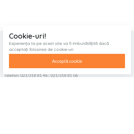
Cookie-uri!
Experiența ta pe acest site va fi îmbunătățită dacă
EDITURA ACADEMIEI ROMÂNE
acceptați folosirea de cookie-uri.
Acceptă cookie
Adresa:
Calea 13 Septembrie, Nr.13, Bucuresti, Sector 5
Telefon:
021/318 81 46 ; 021/318 81 06
Fax:
021/318 24 44
Email:
edacad@ear.ro
Facebook
Cum cumpăr
Condiții generale de vânzare