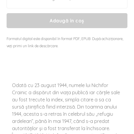
Adaugă în coș
Formatul digital este disponibil în format PDF, EPUB. După achiziționare,
veți primi un link de descărcare.
Odată cu 23 august 1944, numele lui Nichifor
Crainic a dispărut din viața publică iar cărțile sale
au fost trecute la index, simpla citare a sa ca
sursă științifică fiind interzisă. Din toamna anului
1944, acesta s-a retras în celebrul său „refugiu
ardelean”, până în mai 1947, când s-a predat
autorităților și a fost transferat la închisoare.