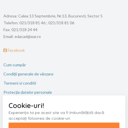
Adresa:
Calea 13 Septembrie, Nr.13, Bucuresti, Sector 5
Telefon:
021/318 81 46 ; 021/318 81 06
Fax:
021/318 24 44
Email:
edacad@ear.ro
Facebook
Cum cumpăr
Condiții generale de vânzare
Termeni si conditii
Protecția datelor personale
ANPC
Cookie-uri!
Experiența ta pe acest site va fi îmbunătățită dacă
acceptați folosirea de cookie-uri.
Copyright © 2026 Editura Academiei Romane. Toate drepturile
rezervate.