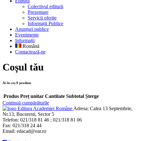
Editură
Colectivul editurii
Prezentare
Servicii oferite
Informații Publice
Anunțuri publice
Evenimente
Informații
Română
Contactează-ne
Coșul tău
Ai în coș
0
produse
Produs
Preț unitar
Cantitate
Subtotal
Șterge
Continuă cumpărăturile
Editura Academiei Române
Adresa:
Calea 13 Septembrie,
Nr.13, Bucuresti, Sector 5
Telefon:
021/318 81 46 ; 021/318 81 06
Fax:
021/318 24 44
Email:
edacad@ear.ro