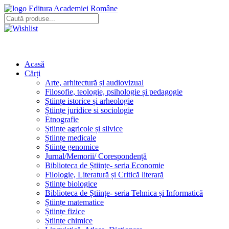
Editura Academiei Române
Acasă
Cărți
Arte, arhitectură și audiovizual
Filosofie, teologie, psihologie și pedagogie
Științe istorice și arheologie
Științe juridice si sociologie
Etnografie
Științe agricole și silvice
Științe medicale
Științe genomice
Jurnal/Memorii/ Corespondență
Biblioteca de Științe- seria Economie
Filologie, Literatură și Critică literară
Științe biologice
Biblioteca de Științe- seria Tehnica și Informatică
Științe matematice
Științe fizice
Științe chimice