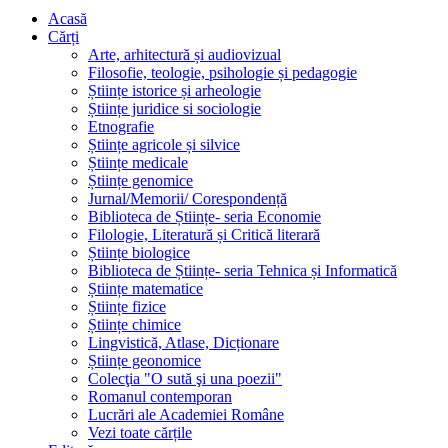
Acasă
Cărți
Arte, arhitectură și audiovizual
Filosofie, teologie, psihologie și pedagogie
Științe istorice și arheologie
Științe juridice si sociologie
Etnografie
Științe agricole și silvice
Științe medicale
Științe genomice
Jurnal/Memorii/ Corespondență
Biblioteca de Științe- seria Economie
Filologie, Literatură și Critică literară
Științe biologice
Biblioteca de Științe- seria Tehnica și Informatică
Științe matematice
Științe fizice
Științe chimice
Lingvistică, Atlase, Dicționare
Științe geonomice
Colecţia "O sută şi una poezii"
Romanul contemporan
Lucrări ale Academiei Române
Vezi toate cărțile