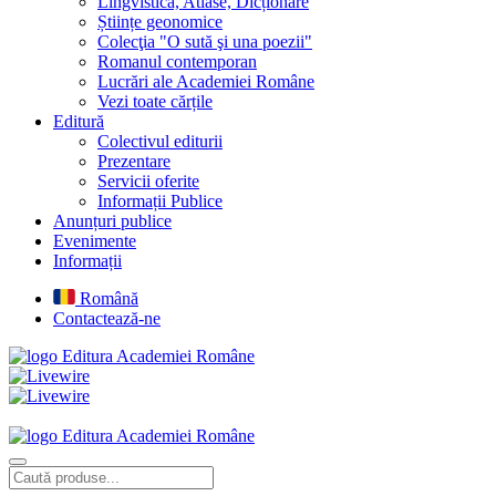
Lingvistică, Atlase, Dicționare
Științe geonomice
Colecţia "O sută şi una poezii"
Romanul contemporan
Lucrări ale Academiei Române
Vezi toate cărțile
Editură
Colectivul editurii
Prezentare
Servicii oferite
Informații Publice
Anunțuri publice
Evenimente
Informații
Română
Contactează-ne
Editura Academiei Române
Editura Academiei Române