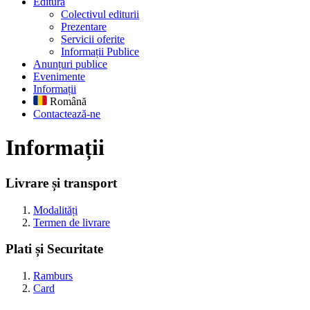
Editură
Colectivul editurii
Prezentare
Servicii oferite
Informații Publice
Anunțuri publice
Evenimente
Informații
Română
Contactează-ne
Informații
Livrare și transport
Modalități
Termen de livrare
Plati și Securitate
Ramburs
Card