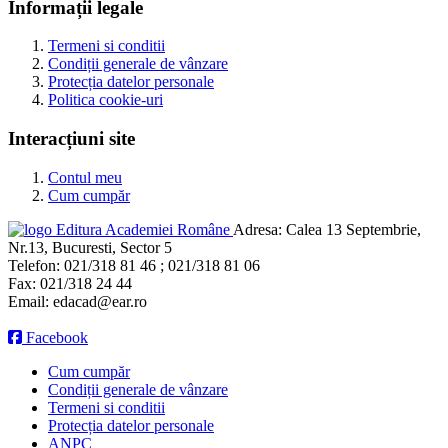
Informații legale
Termeni si conditii
Condiții generale de vânzare
Protecția datelor personale
Politica cookie-uri
Interacțiuni site
Contul meu
Cum cumpăr
Editura Academiei Române
Adresa:
Calea 13 Septembrie,
Nr.13, Bucuresti, Sector 5
Telefon:
021/318 81 46 ; 021/318 81 06
Fax:
021/318 24 44
Email:
edacad@ear.ro
Facebook
Cum cumpăr
Condiții generale de vânzare
Termeni si conditii
Protecția datelor personale
ANPC