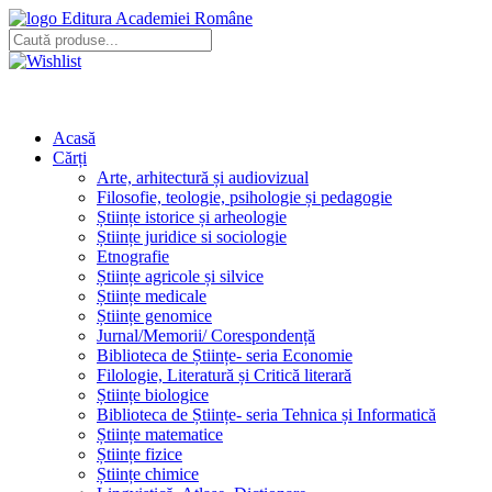
Editura Academiei Române
Acasă
Cărți
Arte, arhitectură și audiovizual
Filosofie, teologie, psihologie și pedagogie
Științe istorice și arheologie
Științe juridice si sociologie
Etnografie
Științe agricole și silvice
Științe medicale
Științe genomice
Jurnal/Memorii/ Corespondență
Biblioteca de Științe- seria Economie
Filologie, Literatură și Critică literară
Științe biologice
Biblioteca de Științe- seria Tehnica și Informatică
Științe matematice
Științe fizice
Științe chimice