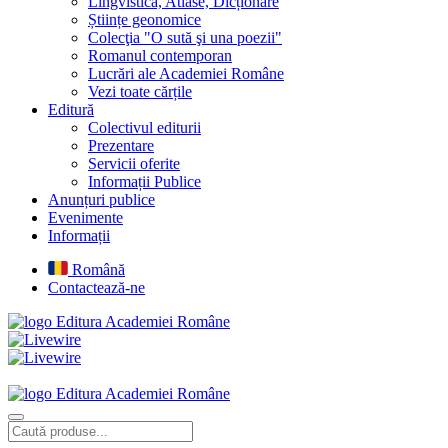
Lingvistică, Atlase, Dicționare
Științe geonomice
Colecţia "O sută şi una poezii"
Romanul contemporan
Lucrări ale Academiei Române
Vezi toate cărțile
Editură
Colectivul editurii
Prezentare
Servicii oferite
Informații Publice
Anunțuri publice
Evenimente
Informații
Română
Contactează-ne
Editura Academiei Române
Editura Academiei Române