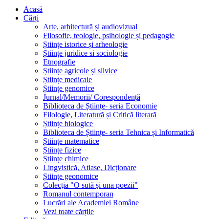
Acasă
Cărți
Arte, arhitectură și audiovizual
Filosofie, teologie, psihologie și pedagogie
Științe istorice și arheologie
Științe juridice si sociologie
Etnografie
Științe agricole și silvice
Științe medicale
Științe genomice
Jurnal/Memorii/ Corespondență
Biblioteca de Științe- seria Economie
Filologie, Literatură și Critică literară
Științe biologice
Biblioteca de Științe- seria Tehnica și Informatică
Științe matematice
Științe fizice
Științe chimice
Lingvistică, Atlase, Dicționare
Științe geonomice
Colecţia "O sută şi una poezii"
Romanul contemporan
Lucrări ale Academiei Române
Vezi toate cărțile