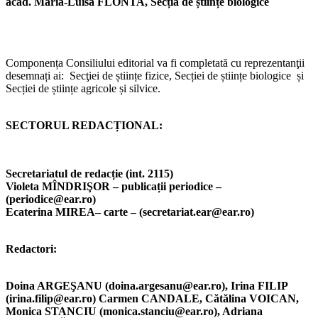
acad. Maria-Luisa FLONTA, Secția de științe biologice
Componența Consiliului editorial va fi completată cu reprezentanţii
desemnați ai:
Secţiei de științe fizice, Secției de științe biologice și
Secției de științe agricole și silvice.
SECTORUL REDACȚIONAL:
Secretariatul de redacție (int. 2115
)
Violeta MÎNDRIŞOR – publicații periodice –
(periodice@ear.ro)
Ecaterina MIREA– carte – (secretariat.ear@ear.ro)
Redactori:
Doina ARGEŞANU (doina.argesanu@ear.ro), Irina FILIP
(irina.filip@ear.ro) Carmen CANDALE, Cătălina VOICAN,
Monica STANCIU (monica.stanciu@ear.ro), Adriana