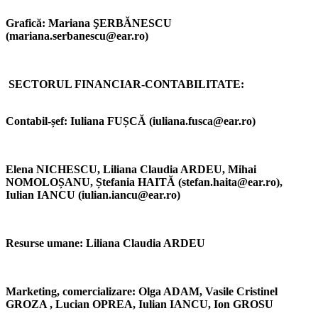
Grafică:
Mariana ŞERBĂNESCU
(mariana.serbanescu@ear.ro)
SECTORUL FINANCIAR-CONTABILITATE:
Contabil-șef: Iuliana FUȘCĂ (iuliana.fusca@ear.ro)
Elena NICHESCU, Liliana Claudia ARDEU, Mihai
NOMOLOȘANU, Ștefania HAITĂ (stefan.haita@ear.ro),
Iulian IANCU (iulian.iancu@ear.ro)
Resurse umane:
Liliana Claudia ARDEU
Marketing, comercializare:
Olga ADAM, Vasile Cristinel
GROZA , Lucian OPREA, Iulian IANCU, Ion GROSU