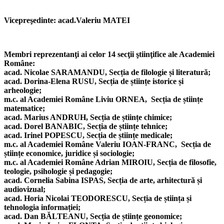
Vicepreşedinte:
acad.Valeriu MATEI
Membri reprezentanţi ai celor 14 secţii ştiinţifice ale Academiei
Române:
acad. Nicolae SARAMANDU, Secția de filologie și literatură;
acad. Dorina-Elena RUSU, Secția de științe istorice și
arheologie;
m.c. al Academiei Române Liviu ORNEA,
Secția de științe
matematice;
acad. Marius ANDRUH, Secția de științe chimice;
acad. Dorel BANABIC,
Secția de științe tehnice;
acad.
Irinel POPESCU, Secția de științe medicale;
m.c. al Academiei Române Valeriu IOAN-FRANC,
Secția de
științe economice, juridice și sociologie;
m.c. al Academiei Române Adrian MIROIU, Secția de filosofie,
teologie, psihologie și pedagogie;
acad. Cornelia Sabina ISPAS, Secția de arte, arhitectură și
audiovizual;
acad. Horia Nicolai TEODORESCU, Secția de știința și
tehnologia informației;
acad. Dan BĂLTEANU, Secția de științe geonomice;