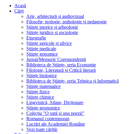
Acasă
Cărți
Arte, arhitectură și audiovizual
Filosofie, teologie, psihologie și pedagogie
Științe istorice și arheologie
Științe juridice si sociologie
Etnografie
Științe agricole și silvice
Științe medicale
Științe genomice
Jurnal/Memorii/ Corespondență
Biblioteca de Științe- seria Economie
Filologie, Literatură și Critică literară
Științe biologice
Biblioteca de Științe- seria Tehnica și Informatică
Științe matematice
Științe fizice
Științe chimice
Lingvistică, Atlase, Dicționare
Științe geonomice
Colecţia "O sută şi una poezii"
Romanul contemporan
Lucrări ale Academiei Române
Vezi toate cărțile