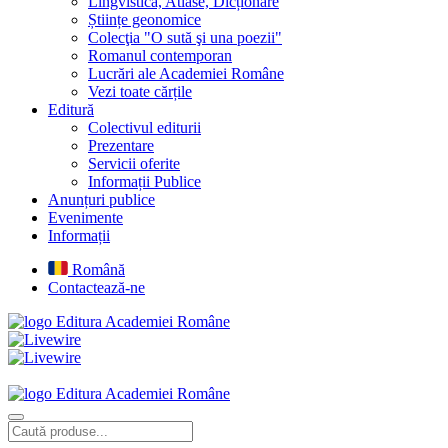
Lingvistică, Atlase, Dicționare
Științe geonomice
Colecţia "O sută şi una poezii"
Romanul contemporan
Lucrări ale Academiei Române
Vezi toate cărțile
Editură
Colectivul editurii
Prezentare
Servicii oferite
Informații Publice
Anunțuri publice
Evenimente
Informații
Română
Contactează-ne
Editura Academiei Române
Editura Academiei Române