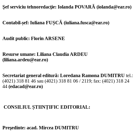
Şef serviciu tehnoredacţie:
Iolanda POVARĂ (iolanda@ear.ro)
Contabil-șef: Iuliana FUȘCĂ (iuliana.fusca@ear.ro)
Audit public: Florin ARSENE
Resurse umane:
Liliana Claudia ARDEU
(liliana.ardeu@ear.ro)
Secretariat
general
editură:
Loredana Ramona DUMITRU
tel.:
(4021) 318 81 46 sau (4021) 318 81 06 / 2119; fax: (4021) 318 24
44
(edacad@ear.ro)
CONSILIUL ȘTIINȚIFIC EDITORIAL:
Preşedinte:
acad. Mircea DUMITRU