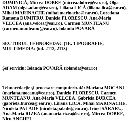
DUMINICĂ, Mircea DOBRE (mircea.dobre@ear.ro), Olga
ADAM (olga.adam@ear.ro), Liliana LICĂ (liliana.lica@ear.ro),
Mihai MARINACHE (mihai.marinache@ear.ro), Loredana
Ramona DUMITRU, Daniela FLORESCU, Ana-Maria
VELCEA (ana.velcea@ear.ro), Carmen MUNTEANU
(carmen.munteanu@ear.ro), Iolanda POVARĂ
SECTORUL TEHNOREDACȚIE, TIPOGRAFIE,
MULTIMEDIA: (int. 2112, 2113)
Şef serviciu:
Iolanda POVARĂ (iolanda@ear.ro)
Tehnoredacţie şi procesare computerizată:
Mariana MOCANU
(mariana.mocanu@ear.ro), Daniela FLORESCU, Carmen
MUNTEANU, Ana-Maria VELCEA, Gabriela BURCEA
(gabriela.burcea@ear.ro), Liliana LICĂ, Mihai MARINACHE,
Nicoleta PALADE (nicoleta.palade@ear.ro), Irinel SĂRARU,
Ana-Maria RIZEA (anamaria.rizea@ear.ro), Mircea DOBRE,
Nicu ANGHEL