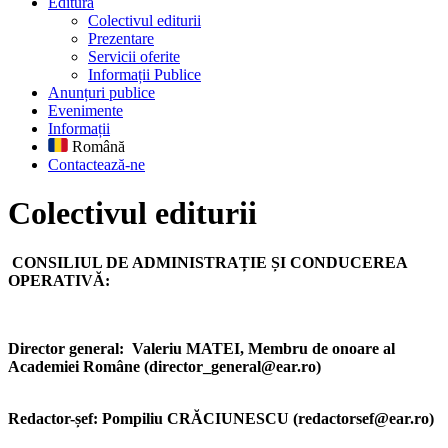
Editură
Colectivul editurii
Prezentare
Servicii oferite
Informații Publice
Anunțuri publice
Evenimente
Informații
Română
Contactează-ne
Colectivul editurii
CONSILIUL DE ADMINISTRAȚIE ȘI CONDUCEREA
OPERATIVĂ:
Director general:
Valeriu MATEI,
Membru de onoare al
Academiei Române (director_general@ear.ro)
Redactor-șef: Pompiliu CRĂCIUNESCU (redactorsef@ear.ro)