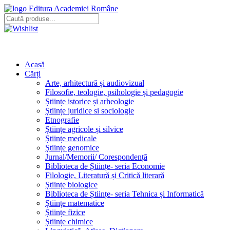
Editura Academiei Române
Acasă
Cărți
Arte, arhitectură și audiovizual
Filosofie, teologie, psihologie și pedagogie
Științe istorice și arheologie
Științe juridice si sociologie
Etnografie
Științe agricole și silvice
Științe medicale
Științe genomice
Jurnal/Memorii/ Corespondență
Biblioteca de Științe- seria Economie
Filologie, Literatură și Critică literară
Științe biologice
Biblioteca de Științe- seria Tehnica și Informatică
Științe matematice
Științe fizice
Științe chimice