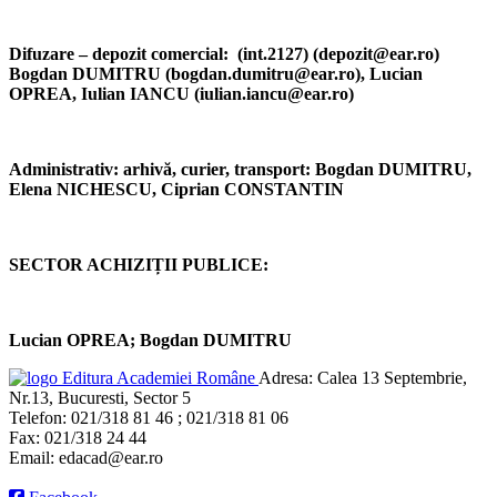
Difuzare – depozit comercial:
(int.2127) (depozit@ear.ro)
Bogdan DUMITRU (bogdan.dumitru@ear.ro), Lucian
OPREA, Iulian IANCU (iulian.iancu@ear.ro)
Administrativ: arhivă, curier, transport:
Bogdan DUMITRU,
Elena NICHESCU, Ciprian CONSTANTIN
SECTOR ACHIZIȚII PUBLICE:
Lucian OPREA; Bogdan DUMITRU
Editura Academiei Române
Adresa:
Calea 13 Septembrie,
Nr.13, Bucuresti, Sector 5
Telefon:
021/318 81 46 ; 021/318 81 06
Fax:
021/318 24 44
Email:
edacad@ear.ro