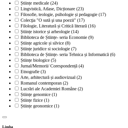
Științe medicale
(24)
Lingvistică, Atlase, Dicționare
(23)
Filosofie, teologie, psihologie și pedagogie
(17)
Colecţia "O sută şi una poezii"
(17)
Filologie, Literatură și Critică literară
(16)
Științe istorice și arheologie
(14)
Biblioteca de Științe- seria Economie
(9)
Științe agricole și silvice
(8)
Științe juridice si sociologie
(7)
Biblioteca de Științe- seria Tehnica și Informatică
(6)
Științe biologice
(5)
Jurnal/Memorii/ Corespondență
(4)
Etnografie
(3)
Arte, arhitectură și audiovizual
(2)
Romanul contemporan
(2)
Lucrări ale Academiei Române
(2)
Științe genomice
(1)
Științe fizice
(1)
Științe geonomice
(1)
Limba