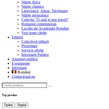
Științe fizice
Științe chimice
Lingvistică, Atlase, Dicționare
Științe geonomice
Colecţia "O sută şi una poezii"
Romanul contemporan
Lucrări ale Academiei Române
Vezi toate cărțile
Editură
Colectivul editurii
Prezentare
Servicii oferite
Informații Publice
Anunțuri publice
Evenimente
Informații
Română
Contactează-ne
Caută produse
Tip produs
Tipărit
Digital