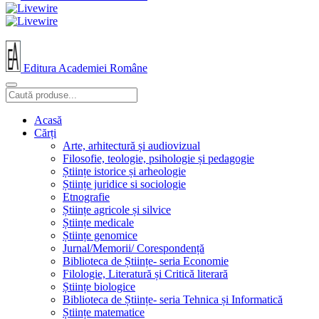
Editura Academiei Române
Acasă
Cărți
Arte, arhitectură și audiovizual
Filosofie, teologie, psihologie și pedagogie
Științe istorice și arheologie
Științe juridice si sociologie
Etnografie
Științe agricole și silvice
Științe medicale
Științe genomice
Jurnal/Memorii/ Corespondență
Biblioteca de Științe- seria Economie
Filologie, Literatură și Critică literară
Științe biologice
Biblioteca de Științe- seria Tehnica și Informatică
Științe matematice