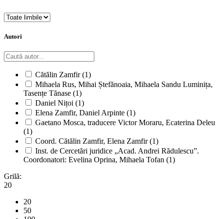
Autori
Cătălin Zamfir
(1)
Mihaela Rus, Mihai Ștefănoaia, Mihaela Sandu Luminița,
Tasențe Tănase
(1)
Daniel Nițoi
(1)
Elena Zamfir, Daniel Arpinte
(1)
Gaetano Mosca, traducere Victor Moraru, Ecaterina Deleu
(1)
Coord. Cătălin Zamfir, Elena Zamfir
(1)
Inst. de Cercetări juridice „Acad. Andrei Rădulescu”.
Coordonatori: Evelina Oprina, Mihaela Tofan
(1)
Grilă:
20
20
50