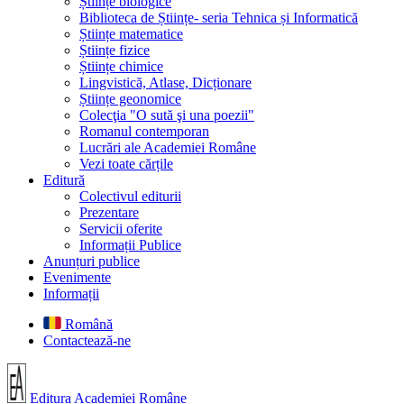
Științe biologice
Biblioteca de Științe- seria Tehnica și Informatică
Științe matematice
Științe fizice
Științe chimice
Lingvistică, Atlase, Dicționare
Științe geonomice
Colecţia "O sută şi una poezii"
Romanul contemporan
Lucrări ale Academiei Române
Vezi toate cărțile
Editură
Colectivul editurii
Prezentare
Servicii oferite
Informații Publice
Anunțuri publice
Evenimente
Informații
Română
Contactează-ne
Editura Academiei Române