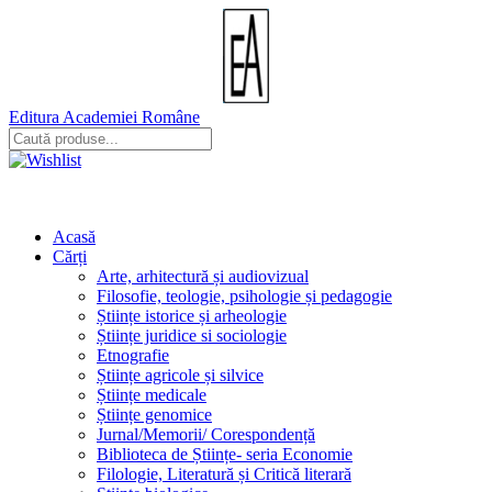
Editura Academiei Române
Acasă
Cărți
Arte, arhitectură și audiovizual
Filosofie, teologie, psihologie și pedagogie
Științe istorice și arheologie
Științe juridice si sociologie
Etnografie
Științe agricole și silvice
Științe medicale
Științe genomice
Jurnal/Memorii/ Corespondență
Biblioteca de Științe- seria Economie
Filologie, Literatură și Critică literară