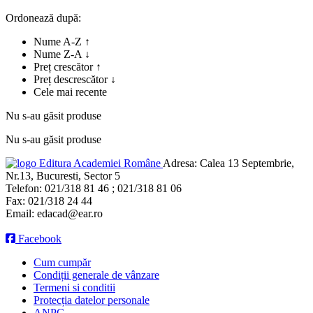
Ordonează după:
Nume A-Z ↑
Nume Z-A ↓
Preț crescător ↑
Preț descrescător ↓
Cele mai recente
Nu s-au găsit produse
Nu s-au găsit produse
Editura Academiei Române
Adresa:
Calea 13 Septembrie,
Nr.13, Bucuresti, Sector 5
Telefon:
021/318 81 46 ; 021/318 81 06
Fax:
021/318 24 44
Email:
edacad@ear.ro
Facebook
Cum cumpăr
Condiții generale de vânzare
Termeni si conditii
Protecția datelor personale
ANPC