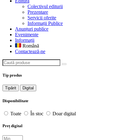
Editură
Colectivul editurii
Prezentare
Servicii oferite
Informații Publice
Anunțuri publice
Evenimente
Informații
Română
Contactează-ne
Caută produse
Tip produs
Tipărit
Digital
Disponibilitate
Toate
În stoc
Doar digital
Preț digital