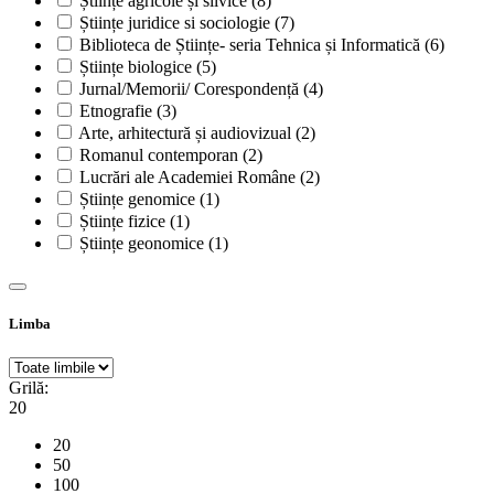
Științe agricole și silvice
(8)
Științe juridice si sociologie
(7)
Biblioteca de Științe- seria Tehnica și Informatică
(6)
Științe biologice
(5)
Jurnal/Memorii/ Corespondență
(4)
Etnografie
(3)
Arte, arhitectură și audiovizual
(2)
Romanul contemporan
(2)
Lucrări ale Academiei Române
(2)
Științe genomice
(1)
Științe fizice
(1)
Științe geonomice
(1)
Limba
Grilă:
20
20
50
100