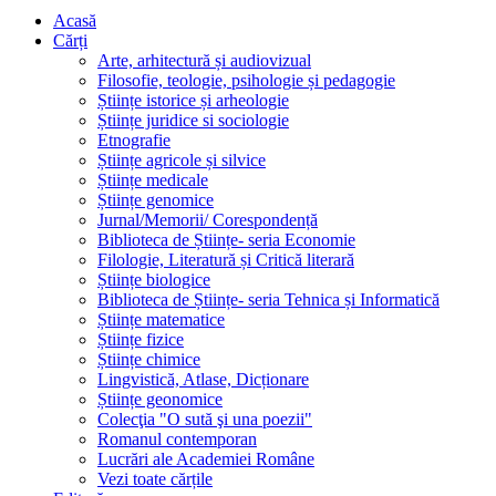
Acasă
Cărți
Arte, arhitectură și audiovizual
Filosofie, teologie, psihologie și pedagogie
Științe istorice și arheologie
Științe juridice si sociologie
Etnografie
Științe agricole și silvice
Științe medicale
Științe genomice
Jurnal/Memorii/ Corespondență
Biblioteca de Științe- seria Economie
Filologie, Literatură și Critică literară
Științe biologice
Biblioteca de Științe- seria Tehnica și Informatică
Științe matematice
Științe fizice
Științe chimice
Lingvistică, Atlase, Dicționare
Științe geonomice
Colecţia "O sută şi una poezii"
Romanul contemporan
Lucrări ale Academiei Române
Vezi toate cărțile