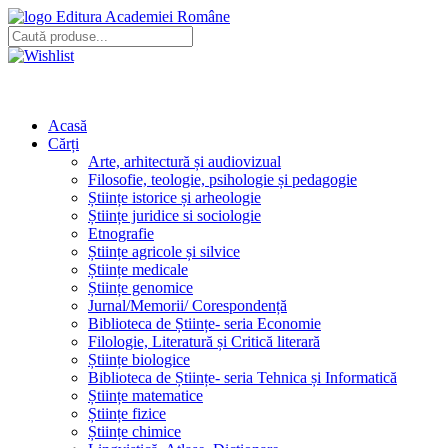
Editura Academiei Române
Acasă
Cărți
Arte, arhitectură și audiovizual
Filosofie, teologie, psihologie și pedagogie
Științe istorice și arheologie
Științe juridice si sociologie
Etnografie
Științe agricole și silvice
Științe medicale
Științe genomice
Jurnal/Memorii/ Corespondență
Biblioteca de Științe- seria Economie
Filologie, Literatură și Critică literară
Științe biologice
Biblioteca de Științe- seria Tehnica și Informatică
Științe matematice
Științe fizice
Științe chimice