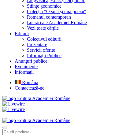
Lingvistică, Atlase, Dicționare
Științe geonomice
Colecţia "O sută şi una poezii"
Romanul contemporan
Lucrări ale Academiei Române
Vezi toate cărțile
Editură
Colectivul editurii
Prezentare
Servicii oferite
Informații Publice
Anunțuri publice
Evenimente
Informații
Română
Contactează-ne
Editura Academiei Române
Editura Academiei Române