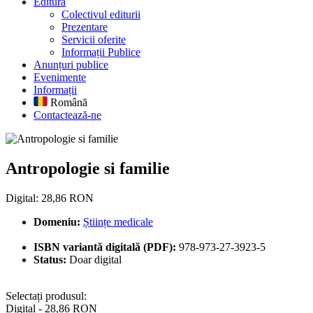
Editură
Colectivul editurii
Prezentare
Servicii oferite
Informații Publice
Anunțuri publice
Evenimente
Informații
Română
Contactează-ne
Antropologie si familie
Antropologie si familie
Digital: 28,86 RON
Domeniu:
Științe medicale
ISBN variantă digitală (PDF):
978-973-27-3923-5
Status:
Doar digital
Selectați produsul:
Digital - 28,86 RON