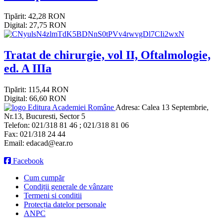
Tipărit: 42,28 RON
Digital: 27,75 RON
Tratat de chirurgie, vol II, Oftalmologie,
ed. A IIIa
Tipărit: 115,44 RON
Digital: 66,60 RON
Editura Academiei Române
Adresa:
Calea 13 Septembrie,
Nr.13, Bucuresti, Sector 5
Telefon:
021/318 81 46 ; 021/318 81 06
Fax:
021/318 24 44
Email:
edacad@ear.ro
Facebook
Cum cumpăr
Condiții generale de vânzare
Termeni si conditii
Protecția datelor personale
ANPC