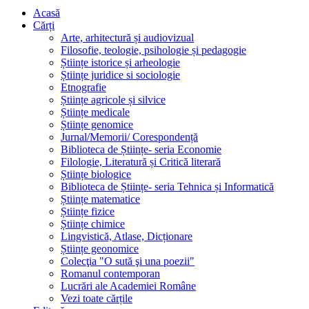
Acasă
Cărți
Arte, arhitectură și audiovizual
Filosofie, teologie, psihologie și pedagogie
Științe istorice și arheologie
Științe juridice si sociologie
Etnografie
Științe agricole și silvice
Științe medicale
Științe genomice
Jurnal/Memorii/ Corespondență
Biblioteca de Științe- seria Economie
Filologie, Literatură și Critică literară
Științe biologice
Biblioteca de Științe- seria Tehnica și Informatică
Științe matematice
Științe fizice
Științe chimice
Lingvistică, Atlase, Dicționare
Științe geonomice
Colecţia "O sută şi una poezii"
Romanul contemporan
Lucrări ale Academiei Române
Vezi toate cărțile