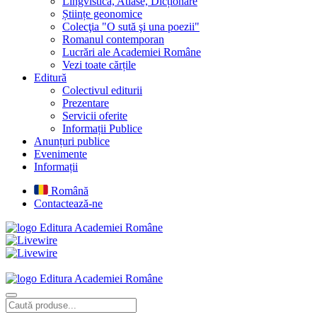
Lingvistică, Atlase, Dicționare
Științe geonomice
Colecţia "O sută şi una poezii"
Romanul contemporan
Lucrări ale Academiei Române
Vezi toate cărțile
Editură
Colectivul editurii
Prezentare
Servicii oferite
Informații Publice
Anunțuri publice
Evenimente
Informații
Română
Contactează-ne
Editura Academiei Române
Editura Academiei Române