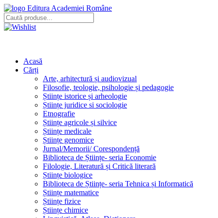
Editura Academiei Române
Acasă
Cărți
Arte, arhitectură și audiovizual
Filosofie, teologie, psihologie și pedagogie
Științe istorice și arheologie
Științe juridice si sociologie
Etnografie
Științe agricole și silvice
Științe medicale
Științe genomice
Jurnal/Memorii/ Corespondență
Biblioteca de Științe- seria Economie
Filologie, Literatură și Critică literară
Științe biologice
Biblioteca de Științe- seria Tehnica și Informatică
Științe matematice
Științe fizice
Științe chimice