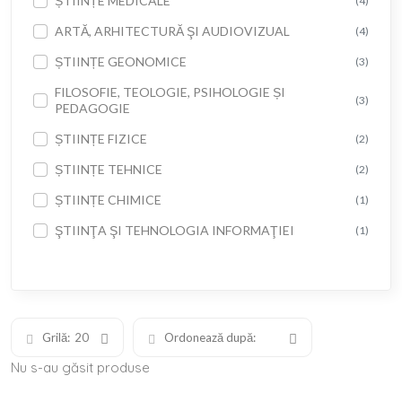
ȘTIINȚE MEDICALE
(4)
ARTĂ, ARHITECTURĂ ŞI AUDIOVIZUAL
(4)
ȘTIINȚE GEONOMICE
(3)
FILOSOFIE, TEOLOGIE, PSIHOLOGIE ȘI
(3)
PEDAGOGIE
ȘTIINȚE FIZICE
(2)
ȘTIINȚE TEHNICE
(2)
ȘTIINȚE CHIMICE
(1)
ŞTIINŢA ŞI TEHNOLOGIA INFORMAŢIEI
(1)
Grilă:
20
Ordonează după:
Nu s-au găsit produse