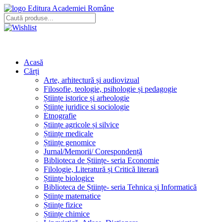
Editura Academiei Române
Acasă
Cărți
Arte, arhitectură și audiovizual
Filosofie, teologie, psihologie și pedagogie
Științe istorice și arheologie
Științe juridice si sociologie
Etnografie
Științe agricole și silvice
Științe medicale
Științe genomice
Jurnal/Memorii/ Corespondență
Biblioteca de Științe- seria Economie
Filologie, Literatură și Critică literară
Științe biologice
Biblioteca de Științe- seria Tehnica și Informatică
Științe matematice
Științe fizice
Științe chimice