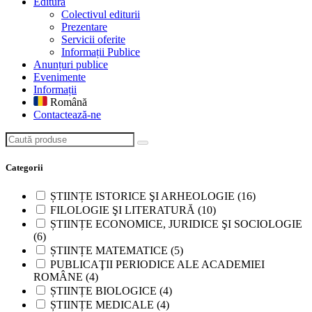
Editură
Colectivul editurii
Prezentare
Servicii oferite
Informații Publice
Anunțuri publice
Evenimente
Informații
Română
Contactează-ne
Caută produse
Categorii
ȘTIINȚE ISTORICE ŞI ARHEOLOGIE
(16)
FILOLOGIE ŞI LITERATURĂ
(10)
ȘTIINȚE ECONOMICE, JURIDICE ŞI SOCIOLOGIE
(6)
ȘTIINȚE MATEMATICE
(5)
PUBLICAŢII PERIODICE ALE ACADEMIEI
ROMÂNE
(4)
ȘTIINȚE BIOLOGICE
(4)
ȘTIINȚE MEDICALE
(4)