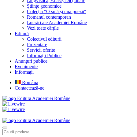
Lingvistică, Atlase, Dicționare
Științe geonomice
Colecţia "O sută şi una poezii"
Romanul contemporan
Lucrări ale Academiei Române
Vezi toate cărțile
Editură
Colectivul editurii
Prezentare
Servicii oferite
Informații Publice
Anunțuri publice
Evenimente
Informații
Română
Contactează-ne
Editura Academiei Române
Editura Academiei Române