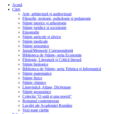
Acasă
Cărți
Arte, arhitectură și audiovizual
Filosofie, teologie, psihologie și pedagogie
Științe istorice și arheologie
Științe juridice si sociologie
Etnografie
Științe agricole și silvice
Științe medicale
Științe genomice
Jurnal/Memorii/ Corespondență
Biblioteca de Științe- seria Economie
Filologie, Literatură și Critică literară
Științe biologice
Biblioteca de Științe- seria Tehnica și Informatică
Științe matematice
Științe fizice
Științe chimice
Lingvistică, Atlase, Dicționare
Științe geonomice
Colecţia "O sută şi una poezii"
Romanul contemporan
Lucrări ale Academiei Române
Vezi toate cărțile