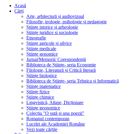
Acasă
Cărți
Arte, arhitectură și audiovizual
Filosofie, teologie, psihologie și pedagogie
Științe istorice și arheologie
Științe juridice si sociologie
Etnografie
Științe agricole și silvice
Științe medicale
Științe genomice
Jurnal/Memorii/ Corespondență
Biblioteca de Științe- seria Economie
Filologie, Literatură și Critică literară
Științe biologice
Biblioteca de Științe- seria Tehnica și Informatică
Științe matematice
Științe fizice
Științe chimice
Lingvistică, Atlase, Dicționare
Științe geonomice
Colecţia "O sută şi una poezii"
Romanul contemporan
Lucrări ale Academiei Române
Vezi toate cărțile