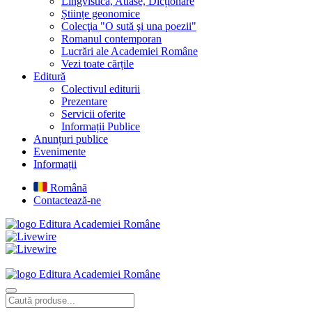
Lingvistică, Atlase, Dicționare
Științe geonomice
Colecţia "O sută şi una poezii"
Romanul contemporan
Lucrări ale Academiei Române
Vezi toate cărțile
Editură
Colectivul editurii
Prezentare
Servicii oferite
Informații Publice
Anunțuri publice
Evenimente
Informații
Română
Contactează-ne
Editura Academiei Române
Editura Academiei Române