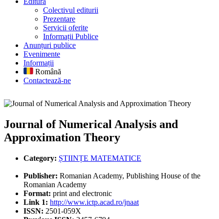
Editură
Colectivul editurii
Prezentare
Servicii oferite
Informații Publice
Anunțuri publice
Evenimente
Informații
Română
Contactează-ne
Journal of Numerical Analysis and Approximation Theory
Journal of Numerical Analysis and
Approximation Theory
Category:
ȘTIINȚE MATEMATICE
Publisher:
Romanian Academy, Publishing House of the
Romanian Academy
Format:
print and electronic
Link 1:
http://www.ictp.acad.ro/jnaat
ISSN:
2501-059X