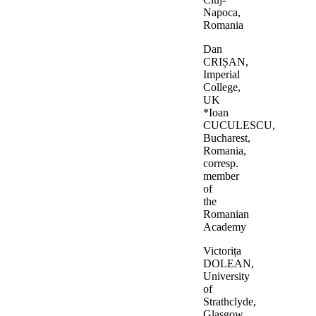
Napoca,
Romania
Dan
CRIȘAN,
Imperial
College,
UK
*Ioan
CUCULESCU,
Bucharest,
Romania,
corresp.
member
of
the
Romanian
Academy
Victorița
DOLEAN,
University
of
Strathclyde,
Glasgow,