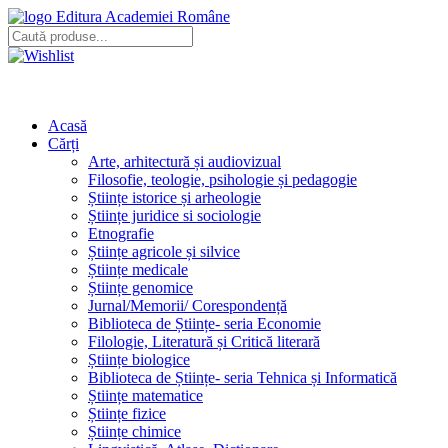
Editura Academiei Române
Acasă
Cărți
Arte, arhitectură și audiovizual
Filosofie, teologie, psihologie și pedagogie
Științe istorice și arheologie
Științe juridice si sociologie
Etnografie
Științe agricole și silvice
Științe medicale
Științe genomice
Jurnal/Memorii/ Corespondență
Biblioteca de Științe- seria Economie
Filologie, Literatură și Critică literară
Științe biologice
Biblioteca de Științe- seria Tehnica și Informatică
Științe matematice
Științe fizice
Științe chimice