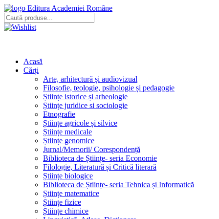
Editura Academiei Române
Acasă
Cărți
Arte, arhitectură și audiovizual
Filosofie, teologie, psihologie și pedagogie
Științe istorice și arheologie
Științe juridice si sociologie
Etnografie
Științe agricole și silvice
Științe medicale
Științe genomice
Jurnal/Memorii/ Corespondență
Biblioteca de Științe- seria Economie
Filologie, Literatură și Critică literară
Științe biologice
Biblioteca de Științe- seria Tehnica și Informatică
Științe matematice
Științe fizice
Științe chimice