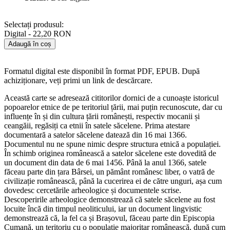
Selectați produsul:
Digital - 22,20 RON
Adaugă în coș
Formatul digital este disponibil în format PDF, EPUB. După
achiziționare, veți primi un link de descărcare.
Această carte se adresează cititorilor dornici de a cunoaște istoricul
popoarelor etnice de pe teritoriul țării, mai puțin recunoscute, dar cu
influențe în și din cultura țării românești, respectiv mocanii și
ceangăii, regăsiți ca etnii în satele săcelene. Prima atestare
documentară a satelor săcelene datează din 16 mai 1366.
Documentul nu ne spune nimic despre structura etnică a populației.
În schimb originea românească a satelor săcelene este dovedită de
un document din data de 6 mai 1456. Până la anul 1366, satele
făceau parte din țara Bârsei, un pământ românesc liber, o vatră de
civilizație românească, până la cucerirea ei de către unguri, așa cum
dovedesc cercetările arheologice și documentele scrise.
Descoperirile arheologice demonstrează că satele săcelene au fost
locuite încă din timpul neoliticului, iar un document lingvistic
demonstrează că, la fel ca și Brașovul, făceau parte din Episcopia
Cumană, un teritoriu cu o populație majoritar românească, după cum