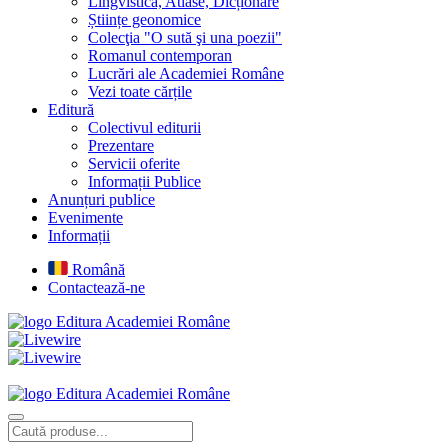
Lingvistică, Atlase, Dicționare
Științe geonomice
Colecţia "O sută şi una poezii"
Romanul contemporan
Lucrări ale Academiei Române
Vezi toate cărțile
Editură
Colectivul editurii
Prezentare
Servicii oferite
Informații Publice
Anunțuri publice
Evenimente
Informații
Română
Contactează-ne
Editura Academiei Române
Editura Academiei Române