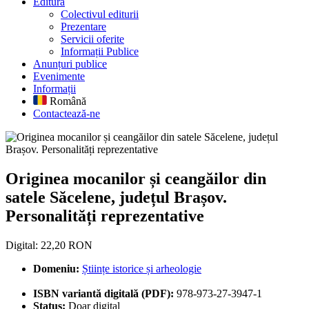
Editură
Colectivul editurii
Prezentare
Servicii oferite
Informații Publice
Anunțuri publice
Evenimente
Informații
Română
Contactează-ne
Originea mocanilor și ceangăilor
Originea mocanilor și ceangăilor din
satele Săcelene, județul Brașov.
Personalități reprezentative
Digital: 22,20 RON
Domeniu:
Științe istorice și arheologie
ISBN variantă digitală (PDF):
978-973-27-3947-1
Status:
Doar digital