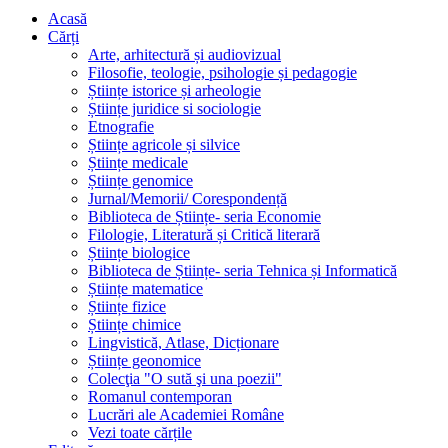
Acasă
Cărți
Arte, arhitectură și audiovizual
Filosofie, teologie, psihologie și pedagogie
Științe istorice și arheologie
Științe juridice si sociologie
Etnografie
Științe agricole și silvice
Științe medicale
Științe genomice
Jurnal/Memorii/ Corespondență
Biblioteca de Științe- seria Economie
Filologie, Literatură și Critică literară
Științe biologice
Biblioteca de Științe- seria Tehnica și Informatică
Științe matematice
Științe fizice
Științe chimice
Lingvistică, Atlase, Dicționare
Științe geonomice
Colecţia "O sută şi una poezii"
Romanul contemporan
Lucrări ale Academiei Române
Vezi toate cărțile