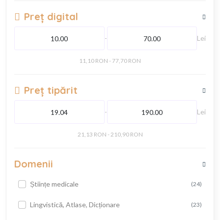
Preț digital
-
Lei
11,10 RON - 77,70 RON
Preț tipărit
-
Lei
21,13 RON - 210,90 RON
Domenii
Științe medicale
(24)
Lingvistică, Atlase, Dicționare
(23)