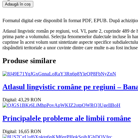
Adaugă în coș
Formatul digital este disponibil în format PDF, EPUB. După achizițion
Atlasul lingvistic român pe regiuni, vol. VI, parte 2, cuprinde 489 de hă
prima parte a volumului. Selecția fenomenelor dialectale incluse în harți
cuprinse în acest volum sunt sintetizate aspecte specifice subdialectu
răspândirii teritoriale a unor cuvinte dintre care multe n-au fost incluse
Produse similare
Atlasul lingvistic române pe regiuni – Banat
Digital: 43,29 RON
Principalele probleme ale limbii române
Digital: 16,65 RON