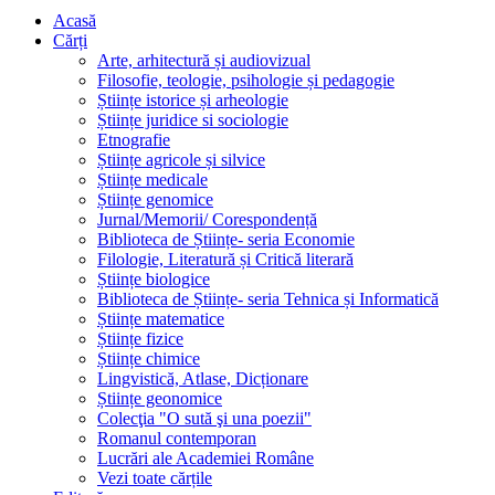
Acasă
Cărți
Arte, arhitectură și audiovizual
Filosofie, teologie, psihologie și pedagogie
Științe istorice și arheologie
Științe juridice si sociologie
Etnografie
Științe agricole și silvice
Științe medicale
Științe genomice
Jurnal/Memorii/ Corespondență
Biblioteca de Științe- seria Economie
Filologie, Literatură și Critică literară
Științe biologice
Biblioteca de Științe- seria Tehnica și Informatică
Științe matematice
Științe fizice
Științe chimice
Lingvistică, Atlase, Dicționare
Științe geonomice
Colecţia "O sută şi una poezii"
Romanul contemporan
Lucrări ale Academiei Române
Vezi toate cărțile