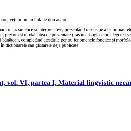
are, veți primi un link de descărcare.
rți mici, sintetice și interpretative, prezentând o selecție a celor mai r
, precum și modalitatea de prezentare (trasarea isogloselor, alegerea semn
lui bănățean, completând atestările pentru fenomenele fonetice și morfolo
 în dicționarele sau glosarele deja publicate.
, vol. VI, partea I, Material lingvistic neca