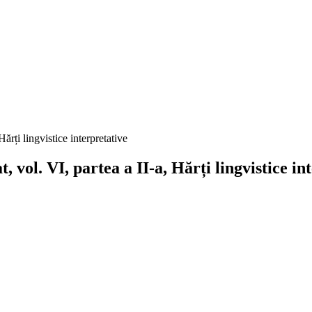
uni – Banat, vol. VI, partea a II-a
, vol. VI, partea a II-a, Hărți lingvistice in