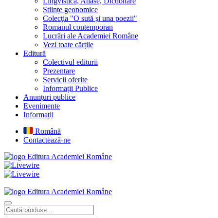
Lingvistică, Atlase, Dicționare
Științe geonomice
Colecţia "O sută şi una poezii"
Romanul contemporan
Lucrări ale Academiei Române
Vezi toate cărțile
Editură
Colectivul editurii
Prezentare
Servicii oferite
Informații Publice
Anunțuri publice
Evenimente
Informații
Română
Contactează-ne
Editura Academiei Române
Editura Academiei Române