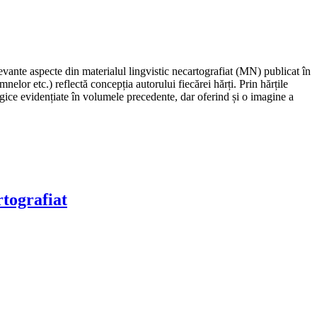
elevante aspecte din materialul lingvistic necartografiat (MN) publicat în
elor etc.) reflectă concepția autorului fiecărei hărți. Prin hărțile
gice evidențiate în volumele precedente, dar oferind și o imagine a
rtografiat