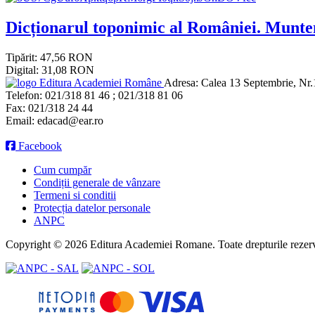
Dicționarul toponimic al României. Munten
Tipărit: 47,56 RON
Digital: 31,08 RON
Editura Academiei Române
Adresa:
Calea 13 Septembrie, Nr.1
Telefon:
021/318 81 46 ; 021/318 81 06
Fax:
021/318 24 44
Email:
edacad@ear.ro
Facebook
Cum cumpăr
Condiții generale de vânzare
Termeni si conditii
Protecția datelor personale
ANPC
Copyright © 2026 Editura Academiei Romane. Toate drepturile rezerv