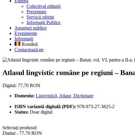
Editură
Colectivul editurii
Prezentare
Servicii oferite
Informații Publice
Anunțuri publice
Evenimente
Informații
Română
Contactează-ne
Atlasul lingvistic române pe regi
Atlasul lingvistic române pe regiuni – Banat
Digital: 77,70 RON
Domeniu:
Lingvistică, Atlase, Dicționare
ISBN variantă digitală (PDF):
978-973-27-3825-2
Status:
Doar digital
Selectați produsul:
Digital - 77,70 RON