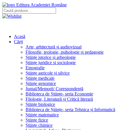
Editura Academiei Române
Acasă
Cărți
Arte, arhitectură și audiovizual
Filosofie, teologie, psihologie și pedagogie
Științe istorice și arheologie
Științe juridice si sociologie
Etnografie
Științe agricole și silvice
Științe medicale
Științe genomice
Jurnal/Memorii/ Corespondență
Biblioteca de Științe- seria Economie
Filologie, Literatură și Critică literară
Științe biologice
Biblioteca de Științe- seria Tehnica și Informatică
Științe matematice
Științe fizice
Științe chimice