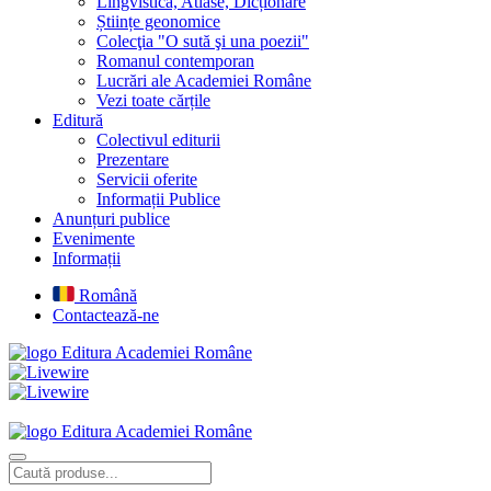
Lingvistică, Atlase, Dicționare
Științe geonomice
Colecţia "O sută şi una poezii"
Romanul contemporan
Lucrări ale Academiei Române
Vezi toate cărțile
Editură
Colectivul editurii
Prezentare
Servicii oferite
Informații Publice
Anunțuri publice
Evenimente
Informații
Română
Contactează-ne
Editura Academiei Române
Editura Academiei Române