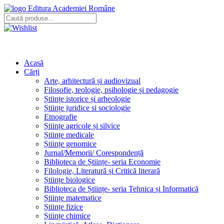
Editura Academiei Române
Acasă
Cărți
Arte, arhitectură și audiovizual
Filosofie, teologie, psihologie și pedagogie
Științe istorice și arheologie
Științe juridice si sociologie
Etnografie
Științe agricole și silvice
Științe medicale
Științe genomice
Jurnal/Memorii/ Corespondență
Biblioteca de Științe- seria Economie
Filologie, Literatură și Critică literară
Științe biologice
Biblioteca de Științe- seria Tehnica și Informatică
Științe matematice
Științe fizice
Științe chimice