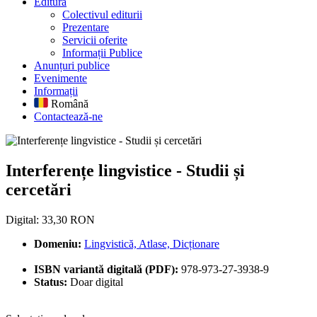
Editură
Colectivul editurii
Prezentare
Servicii oferite
Informații Publice
Anunțuri publice
Evenimente
Informații
Română
Contactează-ne
Interferențe lingvistice - Studii ș
Interferențe lingvistice - Studii și
cercetări
Digital: 33,30 RON
Domeniu:
Lingvistică, Atlase, Dicționare
ISBN variantă digitală (PDF):
978-973-27-3938-9
Status:
Doar digital