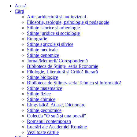
Acasă
Cărți
Arte, arhitectură și audiovizual
Filosofie, teologie, psihologie și pedagogie
Științe istorice și arheologie
Științe juridice si sociologie
Etnografie
Științe agricole și silvice
Științe medicale
Științe genomice
Jurnal/Memorii/ Corespondență
Biblioteca de Științe- seria Economie
Filologie, Literatură și Critică literară
Științe biologice
Biblioteca de Științe- seria Tehnica și Informatică
Științe matematice
Științe fizice
Științe chimice
Lingvistică, Atlase, Dicționare
Științe geonomice
Colecţia "O sută şi una poezii"
Romanul contemporan
Lucrări ale Academiei Române
Vezi toate cărțile